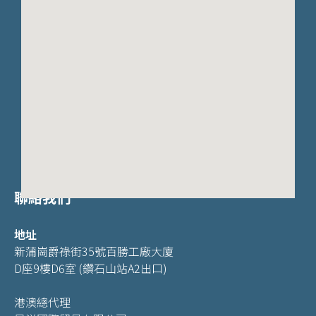
聯絡我們
地址
新蒲崗爵祿街35號百勝工廠大廈
D座9樓D6室 (鑽石山站A2出口)
港澳總代理